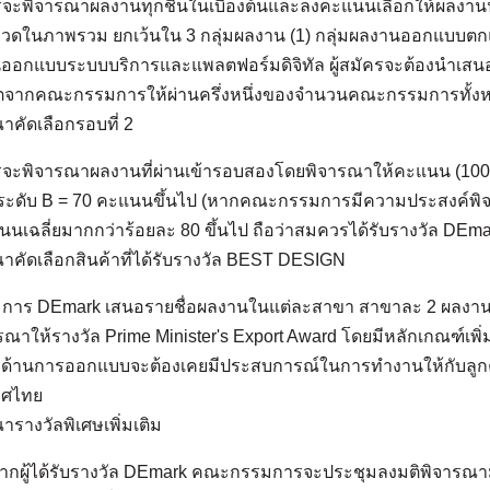
พิจารณาผลงานทุกชิ้นในเบื้องต้นและลงคะแนนเลือกให้ผลงานนั้
หมวดในภาพรวม ยกเว้นใน 3 กลุ่มผลงาน (1) กลุ่มผลงานออกแบบตก
นออกแบบระบบบริการและแพลตฟอร์มดิจิทัล ผู้สมัครจะต้องนำเสนอผ
ตจากคณะกรรมการให้ผ่านครึ่งหนึ่งของจำนวนคณะกรรมการทั้งห
าคัดเลือกรอบที่ 2
พิจารณาผลงานที่ผ่านเข้ารอบสองโดยพิจารณาให้คะแนน (100 ค
ระดับ B = 70 คะแนนขึ้นไป (หากคณะกรรมการมีความประสงค์พิจารณ
นนเฉลี่ยมากกว่าร้อยละ 80 ขึ้นไป ถือว่าสมควรได้รับรางวัล DEm
าคัดเลือกสินค้าที่ได้รับรางวัล BEST DESIGN
าร DEmark เสนอรายชื่อผลงานในแต่ละสาขา สาขาละ 2 ผลงาน 
าให้รางวัล Prime Minister's Export Award โดยมีหลักเกณฑ์เพิ
การด้านการออกแบบจะต้องเคยมีประสบการณ์ในการทำงานให้กับลูกค้า
ทศไทย
ารางวัลพิเศษเพิ่มเติม
กผู้ได้รับรางวัล DEmark คณะกรรมการจะประชุมลงมติพิจารณามอ