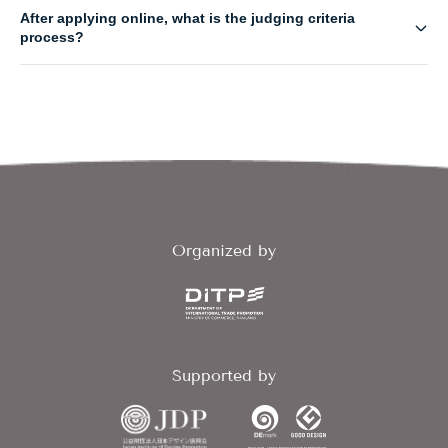
After applying online, what is the judging criteria
Login
Register
process?
EN
Organized by
Supported by