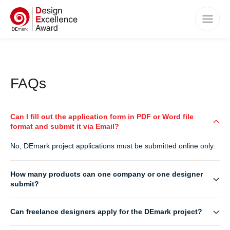
Home
Awards
FAQs
Categories
Criteria
Can I fill out the application form in PDF or Word file
How to Apply
format and submit it via Email?
Timeline
No, DEmark project applications must be submitted online only.
Benefits
How many products can one company or one designer
Winners
submit?
Events
Can freelance designers apply for the DEmark project?
FAQs